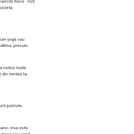
ercitii fizice. Poti
cicleta.
ecum yoga sau
odihna, precum:
a notezi toate
t din mintea ta.
unt potrivite
anci, insa este