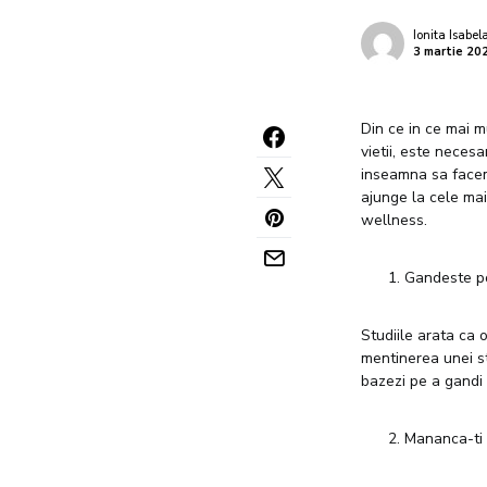
Ionita Isabel
3 martie 20
Din ce in ce mai m
vietii, este neces
inseamna sa facem 
ajunge la cele mai
wellness.
Gandeste po
Studiile arata ca 
mentinerea unei st
bazezi pe a gandi si
Mananca-ti