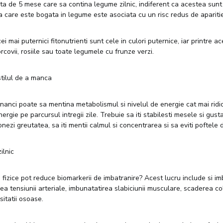
mita de 5 mese care sa contina legume zilnic, indiferent ca acestea sunt
ta care este bogata in legume este asociata cu un risc redus de apariti
i mai puternici fitonutrienti sunt cele in culori puternice, iar printre 
rcovii, rosiile sau toate legumele cu frunze verzi.
stilul de a manca
nanci poate sa mentina metabolismul si nivelul de energie cat mai ridic
ergie pe parcursul intregii zile. Trebuie sa iti stabilesti mesele si gusta
ionezi greutatea, sa iti mentii calmul si concentrarea si sa eviti poftele d
zilnic
ile fizice pot reduce biomarkerii de imbatranire? Acest lucru include si i
rea tensiunii arteriale, imbunatatirea slabiciunii musculare, scaderea col
itatii osoase.