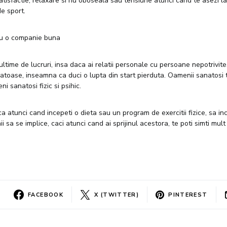
atisfactie, relaxare si nu oboseala sau tensiune atunci cand te asezi 
e sport.
u o companie buna
ultime de lucruri, insa daca ai relatii personale cu persoane nepotrivite,
atoase, inseamna ca duci o lupta din start pierduta. Oamenii sanatosi t
ni sanatosi fizic si psihic.
 atunci cand incepeti o dieta sau un program de exercitii fizice, sa ince
ii sa se implice, caci atunci cand ai sprijinul acestora, te poti simti mult
FACEBOOK
X (TWITTER)
PINTEREST