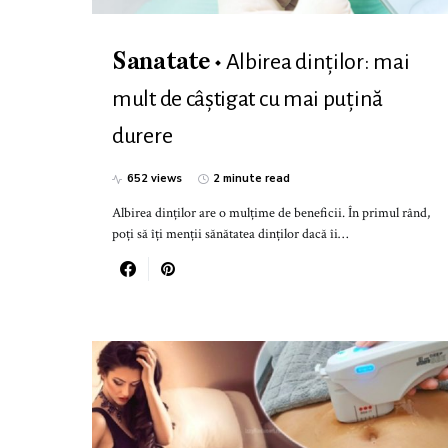
Albirea dinților: mai
Sanatate
mult de câștigat cu mai puțină
durere
652 views
2 minute read
Albirea dinților are o mulțime de beneficii. În primul rând,
poți să îţi menții sănătatea dinților dacă îi…