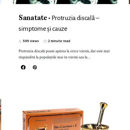
Protruzia discală –
Sanatate
simptome şi cauze
599 views
2 minute read
Protruzia discală poate apărea la orice vârstă, dar este mai
răspândită la populațiile mai în vârstă sau la…