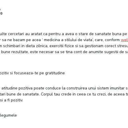
a
20
ulte cercetari au aratat ca pentru a avea o stare de sanatate buna pe 
ar sa ne bazam pe acea ‘ medicina a stilului de viata’, care, conform
wel
schimbari in dieta zilnica, exercitii fizice si sa gestionam corect stres
 bune rezultate, este necesar sa se tina cont de anumite sugestii de s
zitiv si focuseaza-te pe gratitudine
o atitudine pozitiva poate conduce la construirea unui sistem imunitar s
ari bune de sanatate. Corpul tau crede in ceea ce tu crezi, de aceea t
 a fi pozitiv.
 legumele