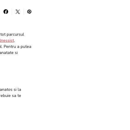
tot parcursul
lnessist
,
ul. Pentru a putea
anatate si
anatos si la
rebuie sa te