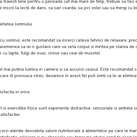
a traiesti bine pentru o perioada cat mai mare de timp, trebuie sa faci ex
nscrii la lectii de dans, sa sari coarda, sa joci volei sau sa mergi cu bi
calitatea somnului
cu somnul, este recomandat sa incerci cateva tehnici de relaxare, pr
 asemenea sa iei o gustare care va seta corpul si mintea pe starea de 
e cu lapte, fulgi de ovaz, cirese sau ceai de musetel.
at mai putina lumina in camera si sa ascunzi ceasul. Este recomandat s
e care iti provoaca stres, deoarece in acest fel poti simti ca le-ai elimina
sfactia in orice
si exercitiile fizice sunt experiente distractive, senzoriale si ambele s
tisfactiei.
orzi atentie deosebita valorii nutritionale a alimentelor pe care le man