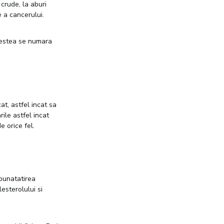
 crude, la aburi
e a cancerului.
acestea se numara
at, astfel incat sa
rile astfel incat
e orice fel.
mbunatatirea
esterolului si