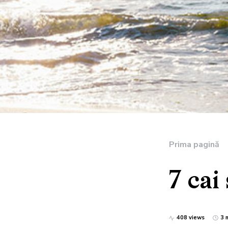
Prima pagină
7 cai
408 views
3 