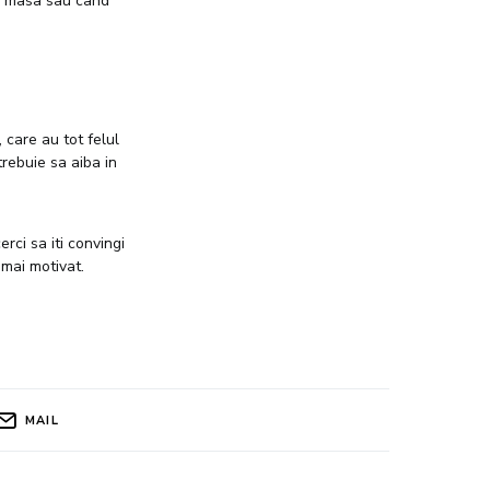
la masa sau cand
 care au tot felul
rebuie sa aiba in
rci sa iti convingi
 mai motivat.
MAIL