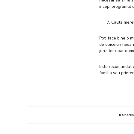
necesar sa simti s
incepi programul d
Cauta mere
Poti face bine o m
de obiceiuri nesan
jurul lor doar oame
Este recomandat ca
familia sau prieten
0 Shares