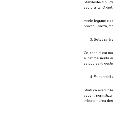
Stabileste-ti o li
sau prajite. O die
Acele legume cu ce
broccoli, varza, mo
Seteaza-ti 
Ce, cand si cat ma
ai cat mai multa en
sa poti sa iti gest
Fa exercitii 
Stiati ca exerciti
vederii, normaliza
imbunatatirea dens