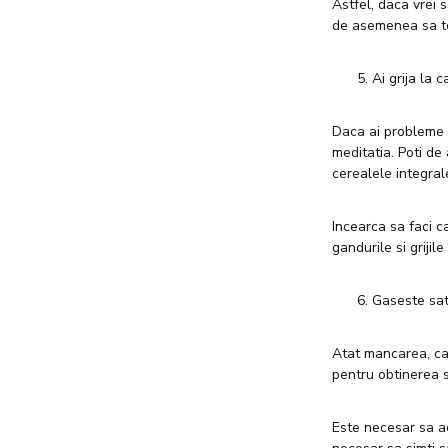
Astfel, daca vrei s
de asemenea sa te i
Ai grija la 
Daca ai probleme 
meditatia. Poti de
cerealele integral
Incearca sa faci c
gandurile si grijil
Gaseste sati
Atat mancarea, cat 
pentru obtinerea sa
Este necesar sa ac