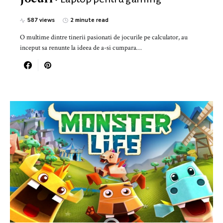
587 views
2 minute read
O multime dintre tinerii pasionati de jocurile pe calculator, au
inceput sa renunte la ideea de a-si cumpara…