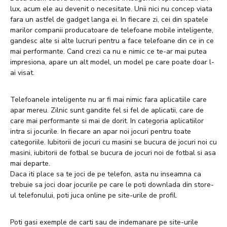
lux, acum ele au devenit o necesitate. Unii nici nu concep viata
fara un astfel de gadget langa ei. In fiecare zi, cei din spatele
marilor companii producatoare de telefoane mobile inteligente,
gandesc alte si alte lucruri pentru a face telefoane din ce in ce
mai performante. Cand crezi ca nu e nimic ce te-ar mai putea
impresiona, apare un alt model, un model pe care poate doar l-
ai visat.
Telefoanele inteligente nu ar fi mai nimic fara aplicatiile care
apar mereu. Zilnic sunt gandite fel si fel de aplicatii, care de
care mai performante si mai de dorit. In categoria aplicatiilor
intra si jocurile. In fiecare an apar noi jocuri pentru toate
categoriile. Iubitorii de jocuri cu masini se bucura de jocuri noi cu
masini, iubitorii de fotbal se bucura de jocuri noi de fotbal si asa
mai departe.
Daca iti place sa te joci de pe telefon, asta nu inseamna ca
trebuie sa joci doar jocurile pe care le poti downlada din store-
ul telefonului, poti juca online pe site-urile de profil.
Poti gasi exemple de carti sau de indemanare pe site-urile