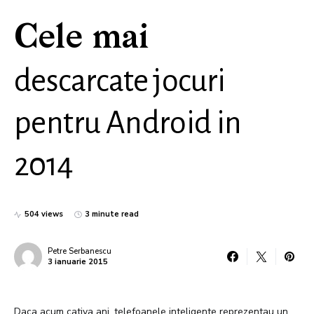
Cele mai
descarcate jocuri
pentru Android in
2014
504 views
3 minute read
Petre Serbanescu
3 ianuarie 2015
Daca acum cativa ani, telefoanele inteligente reprezentau un