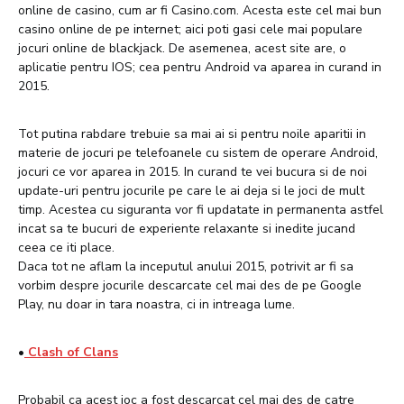
online de casino, cum ar fi Casino.com. Acesta este cel mai bun
casino online de pe internet; aici poti gasi cele mai populare
jocuri online de blackjack. De asemenea, acest site are, o
aplicatie pentru IOS; cea pentru Android va aparea in curand in
2015.
Tot putina rabdare trebuie sa mai ai si pentru noile aparitii in
materie de jocuri pe telefoanele cu sistem de operare Android,
jocuri ce vor aparea in 2015. In curand te vei bucura si de noi
update-uri pentru jocurile pe care le ai deja si le joci de mult
timp. Acestea cu siguranta vor fi updatate in permanenta astfel
incat sa te bucuri de experiente relaxante si inedite jucand
ceea ce iti place.
Daca tot ne aflam la inceputul anului 2015, potrivit ar fi sa
vorbim despre jocurile descarcate cel mai des de pe Google
Play, nu doar in tara noastra, ci in intreaga lume.
•
Clash of Clans
Probabil ca acest joc a fost descarcat cel mai des de catre