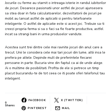
Jocurile cu ferme au starnit o intreaga isterie in randul iubitorilor
de jocuri. Deoarece pasionatii unor astfel de jocuri ajunsesera
sa stea doar in fata calculatoarelor, dezvoltatorii de jocuri pe
mobil au lansat astfel de aplicatii si pentru telefoanele
inteligente. O astfel de aplicatie este si acest joc. Trebuie sa-ti
creezi propria ferma si sa o faci sa fie foarte productiva, astfel
incat sa strangi bani in urma produselor vandute.
Acestea sunt trei dintre cele mai ravnite jocuri din anul care a
trecut. Unii le considera cele mai tari jocuri din lume, altii insa le
prefera pe altele. Depinde mult de preferintele fiecarei
persoane in parte. Bucuria vine din faptul ca ai de unde alege.
Ai o multime de posibilitati. Profita de ele si petrece un timp
placut bucurandu-te de tot ceea ce iti poate oferi telefonul tau
inteligent.
FACEBOOK
X (TWITTER)
0
Shares
PINTEREST
MAIL