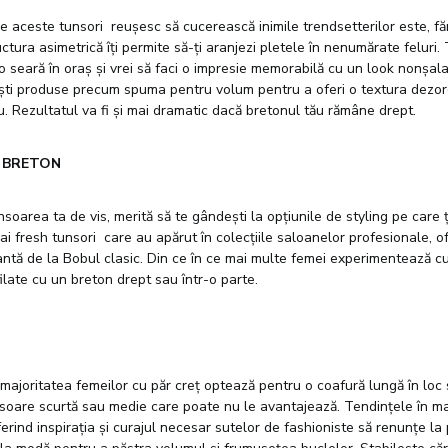
e aceste tunsori reușesc să cucerească inimile trendsetterilor este, făr
uctura asimetrică îți permite să-ți aranjezi pletele în nenumărate feluri.
o seară în oraș și vrei să faci o impresie memorabilă cu un look nonșal
ești produse precum spuma pentru volum pentru a oferi o textura dezo
tău. Rezultatul va fi și mai dramatic dacă bretonul tău rămâne drept.
U BRETON
nsoarea ta de vis, merită să te gândești la opțiunile de styling pe care ți
ai fresh tunsori care au apărut în colecțiile saloanelor profesionale, o
ntă de la Bobul clasic. Din ce în ce mai multe femei experimentează cu
ilate cu un breton drept sau într-o parte.
majoritatea femeilor cu păr creț optează pentru o coafură lungă în loc 
nsoare scurtă sau medie care poate nu le avantajează. Tendințele în ma
rind inspirația și curajul necesar sutelor de fashioniste să renunțe la 