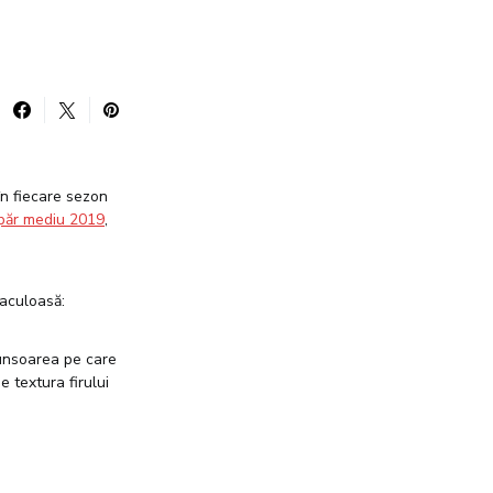
în fiecare sezon
 păr mediu 2019
,
aculoasă:
tunsoarea pe care
de textura firului