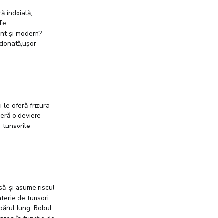
ă îndoială,
 Te
ant și modern?
rdonată,ușor
 le oferă frizura
feră o deviere
 tunsorile
să-și asume riscul
terie de tunsori
părul lung. Bobul