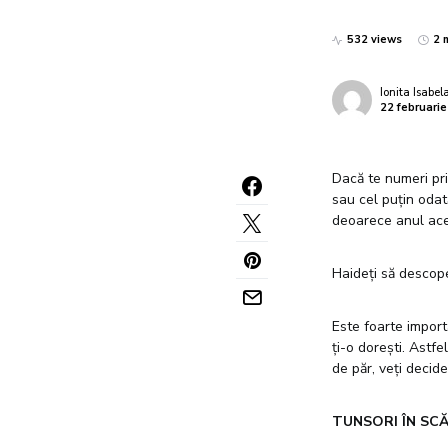
532 views
2 
Ionita Isabel
22 februari
Dacă te numeri pr
sau cel puțin odată
deoarece anul ace
Haideți să descop
Este foarte import
ți-o dorești. Astfe
de păr, veți decid
TUNSORI ÎN SCĂ