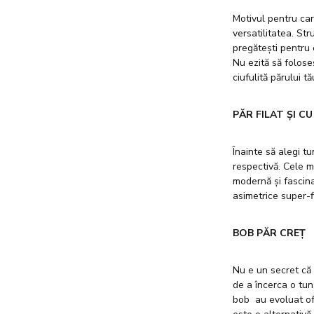
Motivul pentru car
versatilitatea. Str
pregătești pentru 
Nu ezită să folos
ciufulită părului 
PĂR FILAT ȘI C
Înainte să alegi tu
respectivă. Cele m
modernă și fascina
asimetrice super-f
BOB PĂR CREȚ
Nu e un secret că 
de a încerca o tu
bob au evoluat ofe