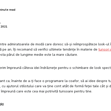
minute read
a
e 2021
intre admiratoarele de modă care doresc să-și reîmprospăteze look-ul 
 pe an, îți
recomand să verifici ultimele
tendințe
în materie de
tunsori
sta părul de lungime medie este la mare căutare.
erim împreună câteva idei îndrăznețe pentru o schimbare de look spect
ant ca, înainte de a-ți face o programare la coafor, să ai idee despre 
l, cu ajutorul stilistului care va ține cont atât de formă feței tale cât și 
e împreună care este cea mai potrivită tunsoare pentru tine.
RI