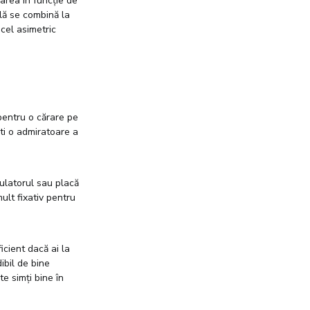
area în funcție de
ală se combină la
 cel asimetric
 pentru o cărare pe
ști o admiratoare a
dulatorul sau placă
ult fixativ pentru
icient dacă ai la
ibil de bine
te simți bine în