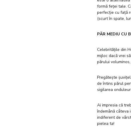
este o alternativă
formă feței tale. 
perfecție cu față 
(scurt în spate, lun
PĂR MEDIU CU B
Celebritățile din 
mijloc dacă vrei s
părului voluminos,
Pregătește șuvițel
de întins părul pe
sigilarea onduleuri
Ai impresia că tre
îndemână câteva ide
indiferent de vârst
pielea ta!