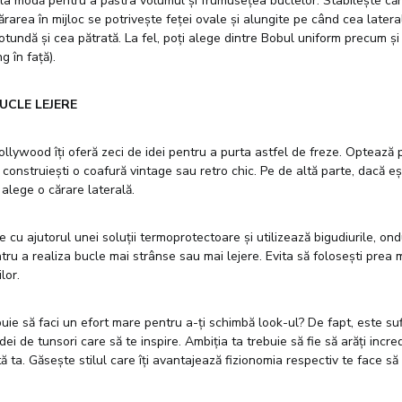
 la modă pentru a păstra volumul și frumusețea buclelor. Stabilește căr
Cărarea în mijloc se potrivește feței ovale și alungite pe când cea later
rotundă și cea pătrată. La fel, poți alege dintre Bobul uniform precum și
g în față).
UCLE LEJERE
Hollywood îți oferă zeci de idei pentru a purta astfel de freze. Optează
ă construiești o coafură vintage sau retro chic. Pe de altă parte, dacă e
 alege o cărare laterală.
e cu ajutorul unei soluții termoprotectoare și utilizează bigudiurile, on
ntru a realiza bucle mai strânse sau mai lejere. Evita să folosești prea m
lor.
buie să faci un efort mare pentru a-ți schimbă look-ul? De fapt, este suf
i de tunsori care să te inspire. Ambiția ta trebuie să fie să arăți incred
ă ta. Găsește stilul care îți avantajează fizionomia respectiv te face să 