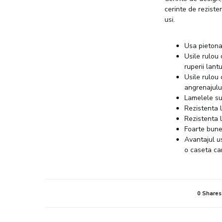
cerinte de reziste
usi.
Usa pietona
Usile rulou
ruperii lantu
Usile rulou
angrenajulu
Lamelele su
Rezistenta l
Rezistenta 
Foarte bune 
Avantajul
u
o caseta ca
0 Shares