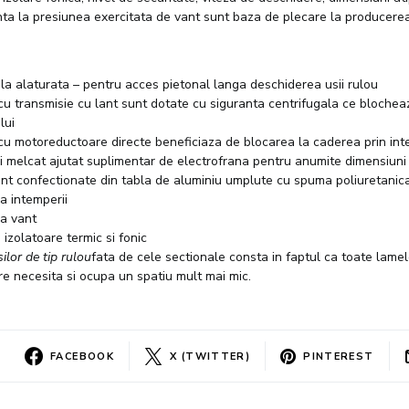
nta la presiunea exercitata de vant sunt baza de plecare la producerea
la alaturata – pentru acces pietonal langa deschiderea usii rulou
 cu transmisie cu lant sunt dotate cu siguranta centrifugala ce blochea
lui
 cu motoreductoare directe beneficiaza de blocarea la caderea prin int
i melcat ajutat suplimentar de electrofrana pentru anumite dimensiuni
nt confectionate din tabla de aluminiu umplute cu spuma poliuretanica
a intemperii
la vant
izolatoare termic si fonic
silor de tip rulou
fata de cele sectionale consta in faptul ca toate lamel
re necesita si ocupa un spatiu mult mai mic.
FACEBOOK
X (TWITTER)
PINTEREST