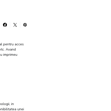
ial pentru acces
 etc. Avand
 cu imprimeu
ologii, in
nibilitatea unei