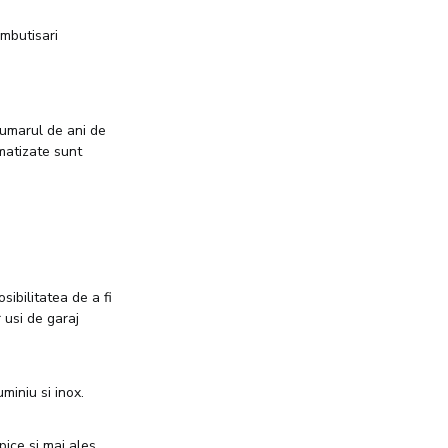
ambutisari
numarul de ani de
omatizate sunt
osibilitatea de a fi
 usi de garaj
miniu si inox.
pice si mai ales