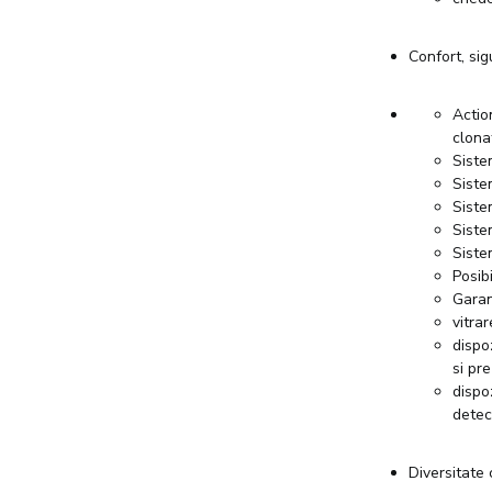
Confort, sig
Actio
clona
Siste
Siste
Siste
Siste
Siste
Posib
Garan
vitrar
dispo
si pr
dispo
detec
Diversitate 