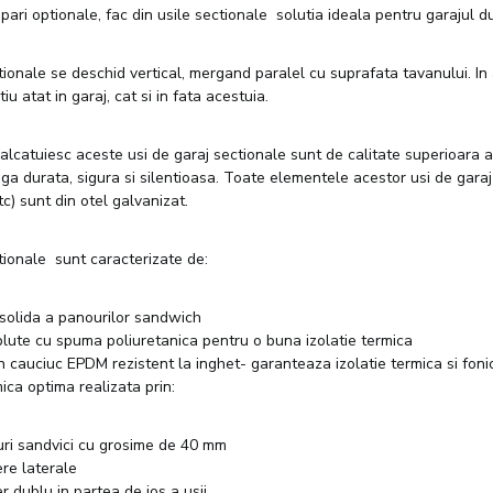
pari optionale, fac din usile sectionale solutia ideala pentru garajul
tionale se deschid vertical, mergand paralel cu suprafata tavanului. In
u atat in garaj, cat si in fata acestuia.
lcatuiesc aceste usi de garaj sectionale sunt de calitate superioara 
ga durata, sigura si silentioasa. Toate elementele acestor usi de garaj
tc) sunt din otel galvanizat.
tionale sunt caracterizate de:
 solida a panourilor sandwich
lute cu spuma poliuretanica pentru o buna izolatie termica
n cauciuc EPDM rezistent la inghet- garanteaza izolatie termica si fon
mica optima realizata prin:
ri sandvici cu grosime de 40 mm
re laterale
r dublu in partea de jos a usii