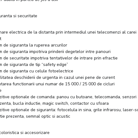
uranta si securitate
nare electrica de la distanta prin intermediul unei telecomenzi al carei
t
m de siguranta la ruperea arcurilor
m de siguranta impotriva prinderii degetelor intre panouri
m de securitate impotriva tentativelor de intrare prin efractie
m de siguranta de tip “safety edge”
m de siguranta cu celule fotoelectrice
ilitatea deschiderii de urgenta in cazul unei pene de curent
tarea functionarii unui numar de 15 000 / 25 000 de cicluri
e
zitive optionale de comanda: panou cu butoane, telecomanda, senzori 
ezenta, bucla inductie, magic switch, contactor cu sfoara
zitive optionale de siguranta: fotocelula in sina, grile infrarosu, laser-s
tie prezenta, semnal optic si acustic
coloristica si accesorizare