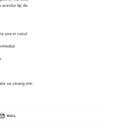
 acestui tip de
za usa in cazul
ermediul
.
ele se strang intr-
MAIL