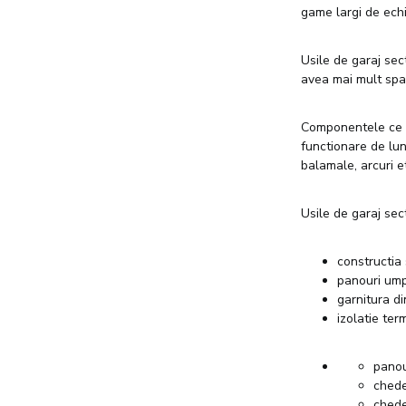
game largi de echi
Usile de garaj sec
avea mai mult spati
Componentele ce a
functionare de lun
balamale, arcuri e
Usile de garaj sec
constructia
panouri ump
garnitura di
izolatie ter
panou
chede
chede