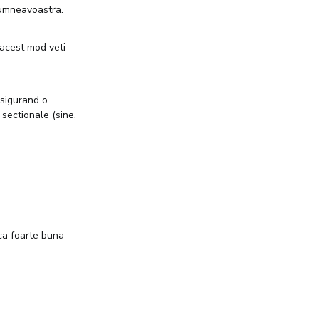
 dumneavoastra.
 acest mod veti
asigurand o
 sectionale (sine,
ica foarte buna