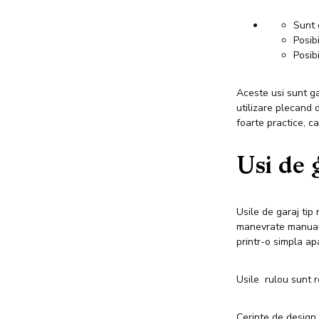
Sunt 
Posibi
Posib
Aceste usi sunt ga
utilizare plecand 
foarte practice, c
Usi de g
Usile de garaj tip 
manevrate manual s
printr-o simpla a
Usile rulou sunt re
Cerinte de design,