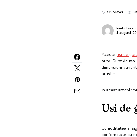
729 views
3 
Ionita Isabel
4 august 2
Aceste
usi de gar
auto. Sunt de mai m
dimensiuni variant
artistic.
In acest articol vor
Usi de 
Comoditatea si sig
conformitate cu no