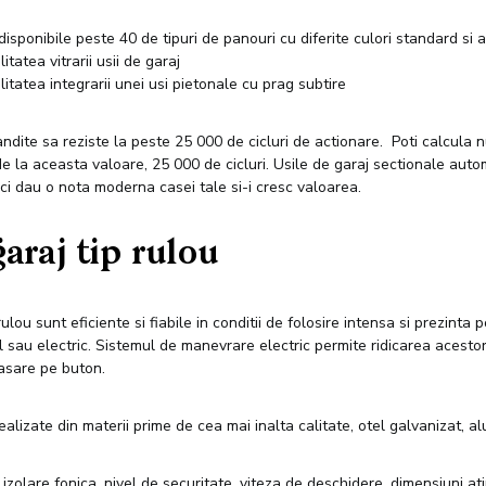
disponibile peste 40 de tipuri de panouri cu diferite culori standard si 
litatea vitrarii usii de garaj
ilitatea integrarii unei usi pietonale cu prag subtire
ndite sa reziste la peste 25 000 de cicluri de actionare. Poti calcula 
de la aceasta valoare, 25 000 de cicluri. Usile de garaj sectionale aut
aci dau o nota moderna casei tale si-i cresc valoarea.
araj tip rulou
rulou sunt eficiente si fiabile in conditii de folosire intensa si prezinta p
au electric. Sistemul de manevrare electric permite ridicarea acestor
pasare pe buton.
alizate din materii prime de cea mai inalta calitate, otel galvanizat, alu
 izolare fonica, nivel de securitate, viteza de deschidere, dimensiuni ati