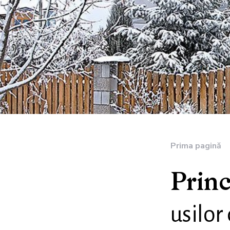
Prima pagină
Princ
usilor