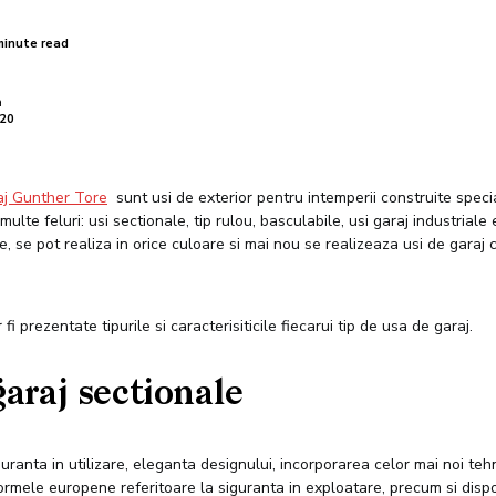
minute read
a
020
aj Gunther Tore
sunt usi de exterior pentru intemperii construite spec
ulte feluri: usi sectionale, tip rulou, basculabile, usi garaj industriale
e, se pot realiza in orice culoare si mai nou se realizeaza usi de garaj
 fi prezentate tipurile si caracterisiticile fiecarui tip de usa de garaj.
garaj sectionale
uranta in utilizare, eleganta designului, incorporarea celor mai noi tehn
rmele europene referitoare la siguranta in exploatare, precum si dispo